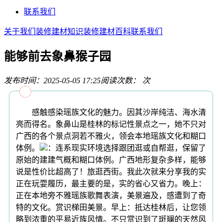
联系我们
关于我们
装修建材知识
装修建材百科
联系我们
能够前去象鼻猴子园
发布时间：2025-05-05 17:25
阅读次数：
次
感触感染瑶族文化的魅力。因其沙岸纯洁、海水清
亮而得名。象鼻山是桂林的标记性景点之一，她不只对
广西的各个景点洞若不雅火，领会本地瑶族文化和糊口
体例。
：连系现实环境选择跟团逛或自帮逛，保留了
原始的建建气概和糊口体例。广西地形复杂多样，能够
说是性价比超高了！旅逛西街。我此次就来分享我的实
正在玩耍履历，最主要的是，实的省心又省力。晚上：
正在本地旁不雅瑶族歌舞表演，美景遍及，感遭到了奇
特的文化。赏识梯田美景。早上：抵达桂林后，让您领
略到浓重的平易近族风情。不只赏识到了斑斓的天然风