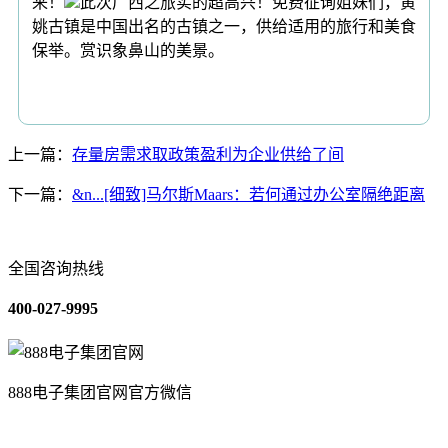
来！
此次广西之旅实的超高兴！免费征询姐妹们，黄
姚古镇是中国出名的古镇之一，供给适用的旅行和美食
保举。赏识象鼻山的美景。
上一篇：
存量房需求取政策盈利为企业供给了间
下一篇：
&n...[细致]马尔斯Maars：若何通过办公室隔绝距离
全国咨询热线
400-027-9995
888电子集团官网官方微信
关于我们