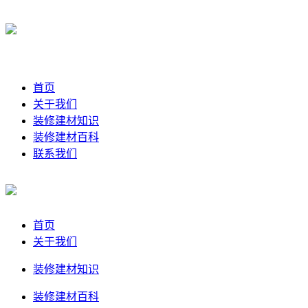
首页
关于我们
装修建材知识
装修建材百科
联系我们
首页
关于我们
装修建材知识
装修建材百科