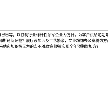
阿里巴巴等，以打制行业标杆性领军企业为方针。为客户供给前期
姆斯刷新记载？展厅设想涉及工艺繁杂，文业粉饰办公室粉饰方
采纳愈加积极无为的宏不雅政策 鞭策实现全年预期增加方针