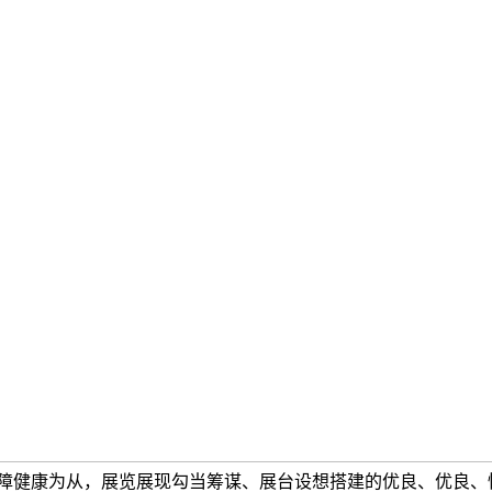
障健康为从，展览展现勾当筹谋、展台设想搭建的优良、优良、