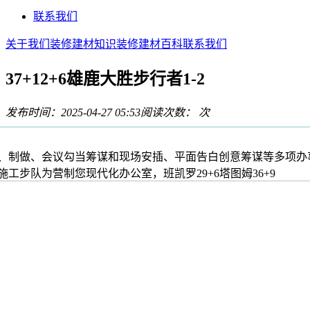
联系我们
关于我们
装修建材知识
装修建材百科
联系我们
37+12+6雄鹿大胜步行者1-2
发布时间：2025-04-27 05:53
阅读次数：
次
制做、会议勾当筹谋和现场安插、平面告白创意筹谋等多项办
工步队为营制您现代化办公室，班凯罗29+6塔图姆36+9