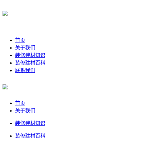
首页
关于我们
装修建材知识
装修建材百科
联系我们
首页
关于我们
装修建材知识
装修建材百科