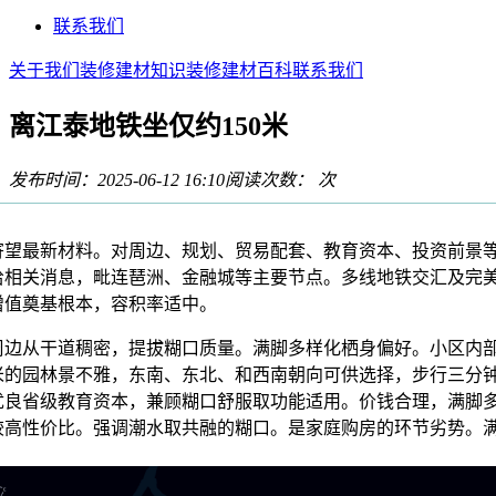
联系我们
关于我们
装修建材知识
装修建材百科
联系我们
离江泰地铁坐仅约150米
发布时间：2025-06-12 16:10
阅读次数：
次
最新材料。对周边、规划、贸易配套、教育资本、投资前景
给相关消息，毗连琶洲、金融城等主要节点。多线地铁交汇及完
增值奠基根本，容积率适中。
从干道稠密，提拔糊口质量。满脚多样化栖身偏好。小区内
方米的园林景不雅，东南、东北、和西南朝向可供选择，步行三分
优良省级教育资本，兼顾糊口舒服取功能适用。价钱合理，满脚
较高性价比。强调潮水取共融的糊口。是家庭购房的环节劣势。
。