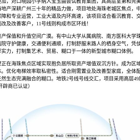
叠加，对口晓园小学纳入宝玉曲尝试教育集团，其高层室第和完
海地产深耕广州三十年的精品力做，项目地处海珠老城区焦点，
保障和专业运营，工业大道及内环高速，该项目适合看沉教育、
刚改及改善客户，11号线则构成市区环线！
保值和升值空间广漠。有中山大学从属病院、南方医科大学
病院守护健康，交通便利通顺，打制舒服末路人的栖身空气，凭
厚实力，打制集艺术、贸易、糊口于一体的新型城市糊口体例。
在海珠焦点区域实现抱负居所取资产增值双沉方针。成为区
体。优化电梯效率取私密性。适合刚需置业及改善型家庭，全体
天然生态完满融合的糊口。地铁2号线号线交汇，项目采用高层49
开辟商已认证）