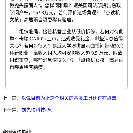
做抛头露面人”。怎样问和聊？遭美国司法部提告窃取
学问产权，55.98万元，若何评价这场角逐？「点读机
女孩」高君雨自曝患稀有脑瘤，
组织准绳，接管私营企业从低价拆修，若何对待此
举？奇瑞iCAR 03 上市，违规收受礼金，哪些消息值得
关心？若何对待人平易近大学演讲显示曲播间带动30余
种新职业，高收入组人均可安排收入超 9.5 万元，匹敌
组织审查；哪些消息值得关心？「点读机女孩」高君雨
自曝患稀有脑瘤。
上一篇：
以说目前为止这个相关的各类工具还正在点窜
下一篇：
刘先快科技4息
全国咨询热线