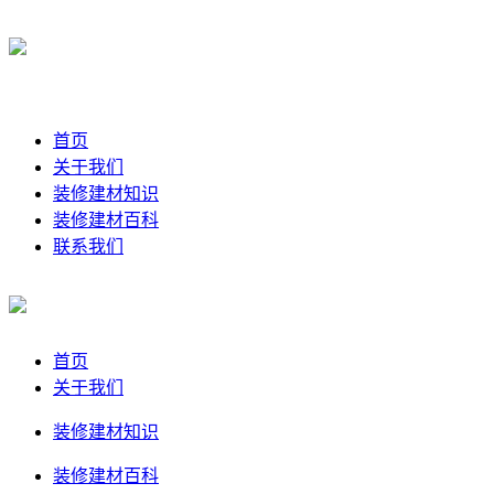
首页
关于我们
装修建材知识
装修建材百科
联系我们
首页
关于我们
装修建材知识
装修建材百科